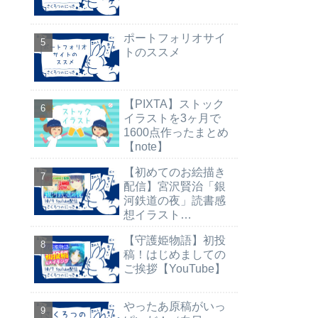
ポートフォリオサイ
トのススメ
【PIXTA】ストック
イラストを3ヶ月で
1600点作ったまとめ
【note】
【初めてのお絵描き
配信】宮沢賢治「銀
河鉄道の夜」読書感
想イラスト
【YouTube】
【守護姫物語】初投
稿！はじめましての
ご挨拶【YouTube】
やったあ原稿がいっ