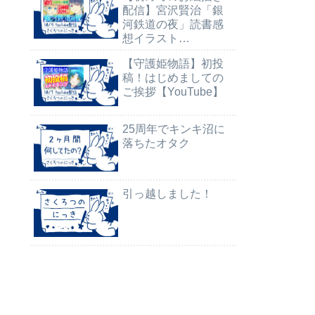
配信】宮沢賢治「銀
河鉄道の夜」読書感
想イラスト
【YouTube】
【守護姫物語】初投
稿！はじめましての
ご挨拶【YouTube】
25周年でキンキ沼に
落ちたオタク
引っ越しました！